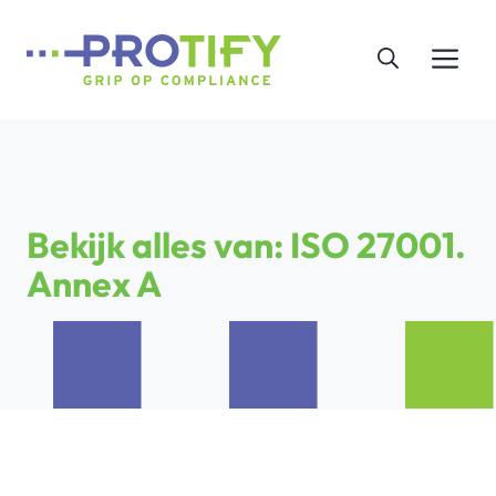
Ga
naar
Me
de
inhoud
Bekijk alles van: ISO 27001.
Annex A