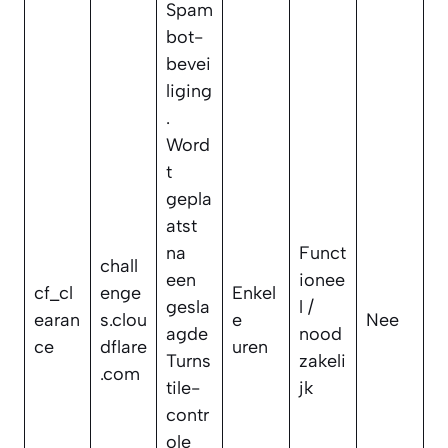
Spam
bot-
bevei
liging
.
Word
t
gepla
atst
na
Funct
chall
een
ionee
cf_cl
enge
Enkel
gesla
l /
earan
s.clou
e
Nee
agde
nood
ce
dflare
uren
Turns
zakeli
.com
tile-
jk
contr
ole