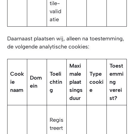
tile-
valid
atie
Daarnaast plaatsen wij, alleen na toestemming,
de volgende analytische cookies:
Maxi
Toest
Cook
Toeli
male
Type
emmi
Dom
ie
chtin
plaat
cooki
ng
ein
naam
g
sings
e
verei
duur
st?
Regis
treert