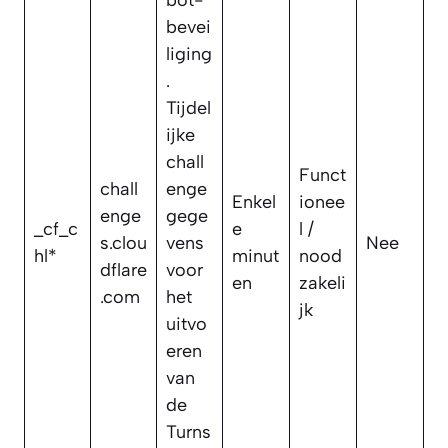
bot-
bevei
liging
.
Tijdel
ijke
chall
Funct
chall
enge
Enkel
ionee
enge
gege
_cf_c
e
l /
s.clou
vens
Nee
hl*
minut
nood
dflare
voor
en
zakeli
.com
het
jk
uitvo
eren
van
de
Turns