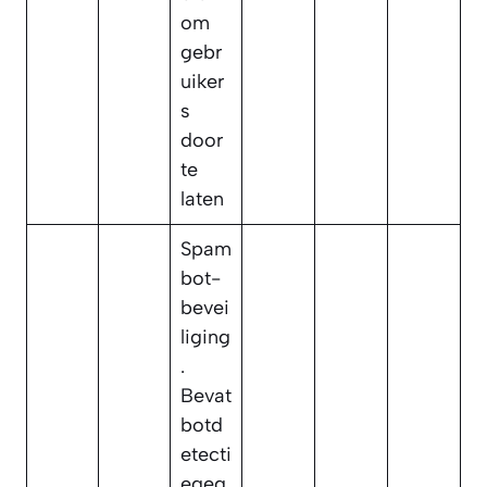
om
gebr
uiker
s
door
te
laten
Spam
bot-
bevei
liging
.
Bevat
botd
etecti
egeg