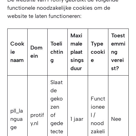
functionele noodzakelijke cookies om de
website te laten functioneren:
Maxi
Toest
Cook
Toeli
male
Type
emmi
Dom
ie
chtin
plaat
cooki
ng
ein
naam
g
sings
e
verei
duur
st?
Slaat
de
geko
Funct
zen
ionee
pll_la
protif
of
l /
ngua
1 jaar
Nee
y.nl
gede
nood
ge
tecte
zakeli