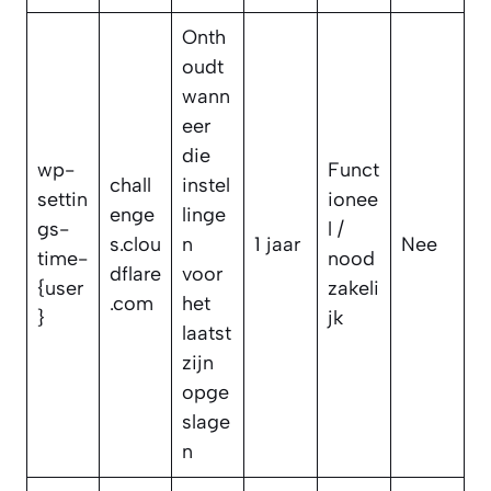
Onth
oudt
wann
eer
die
wp-
Funct
chall
instel
settin
ionee
enge
linge
gs-
l /
s.clou
n
1 jaar
Nee
time-
nood
dflare
voor
{user
zakeli
.com
het
}
jk
laatst
zijn
opge
slage
n