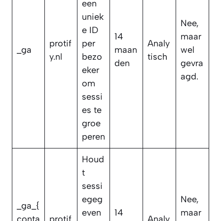
een
uniek
Nee,
e ID
14
maar
protif
per
Analy
_ga
maan
wel
y.nl
bezo
tisch
den
gevra
eker
agd.
om
sessi
es te
groe
peren
Houd
t
sessi
egeg
Nee,
_ga_{
even
14
maar
conta
protif
Analy