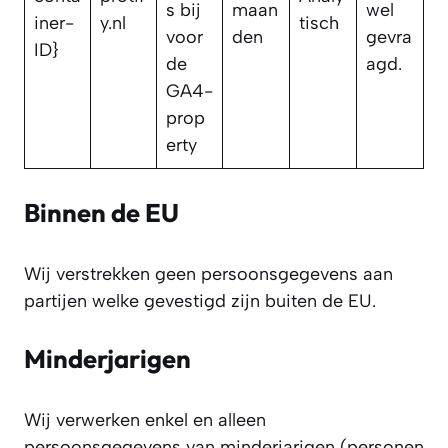
s bij
maan
wel
iner-
y.nl
tisch
voor
den
gevra
ID}
de
agd.
GA4-
prop
erty
Binnen de EU
Wij verstrekken geen persoonsgegevens aan
partijen welke gevestigd zijn buiten de EU.
Minderjarigen
Wij verwerken enkel en alleen
persoonsgegevens van minderjarigen (personen