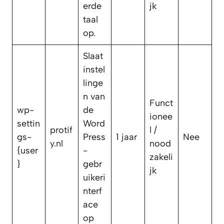
erde
jk
taal
op.
Slaat
instel
linge
n van
Funct
wp-
de
ionee
settin
Word
protif
l /
gs-
Press
1 jaar
Nee
y.nl
nood
{user
-
zakeli
}
gebr
jk
uikeri
nterf
ace
op