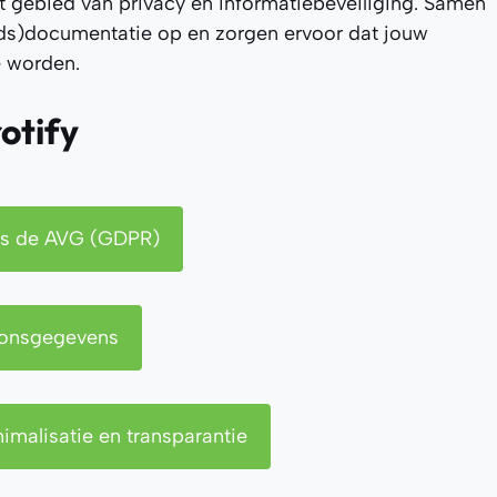
et gebied van privacy en informatiebeveiliging. Samen
ids)documentatie op en zorgen ervoor dat jouw
e worden.
otify
ls de AVG (GDPR)
oonsgegevens
malisatie en transparantie