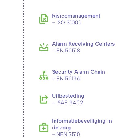
Risicomanagement
- ISO 31000
Alarm Receiving Centers
- EN 50518
Security Alarm Chain
- EN 50136
Uitbesteding
- ISAE 3402
Informatiebeveiliging in
de zorg
- NEN 7510