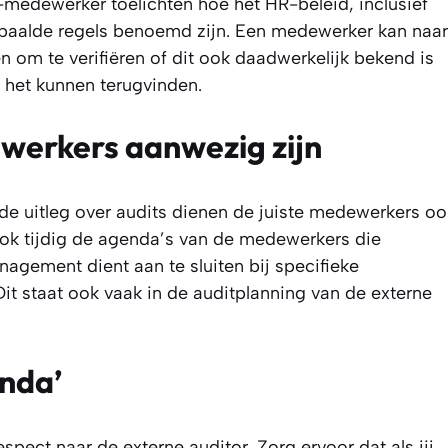
-medewerker toelichten hoe het HR-beleid, inclusief
paalde regels benoemd zijn. Een medewerker kan naar
om te verifiëren of dit ook daadwerkelijk bekend is
 het kunnen terugvinden.
ewerkers aanwezig zijn
 de uitleg over audits dienen de juiste medewerkers oo
lok tijdig de agenda’s van de medewerkers die
nagement dient aan te sluiten bij specifieke
it staat ook vaak in de auditplanning van de externe
enda’
espect naar de externe auditor. Zorg ervoor dat als jij