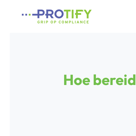
Ga
naar
de
inhoud
Hoe bereid 