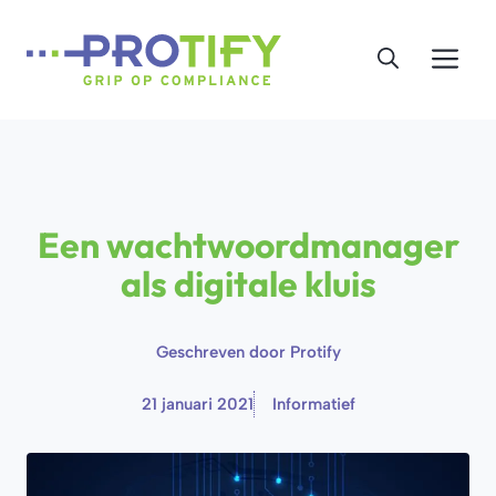
Ga
naar
Me
de
inhoud
Een wachtwoordmanager
als digitale kluis
Geschreven door
Protify
21 januari 2021
Informatief